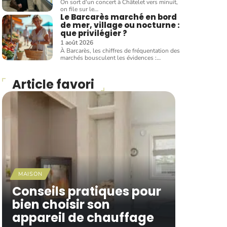
On sort d'un concert à Châtelet vers minuit,
on file sur le
…
Le Barcarès marché en bord
de mer, village ou nocturne :
que privilégier ?
1 août 2026
À Barcarès, les chiffres de fréquentation des
marchés bousculent les évidences :
…
Article favori
MAISON
Conseils pratiques pour
bien choisir son
appareil de chauffage