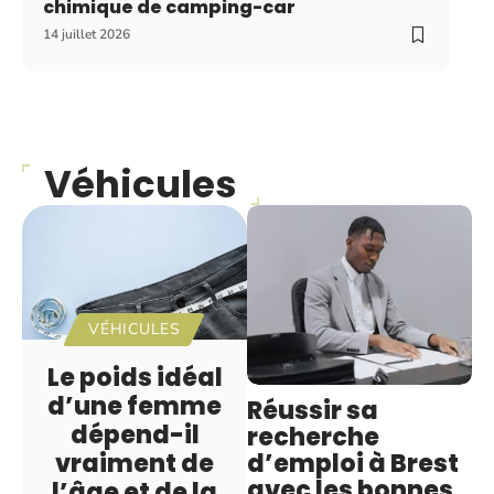
chimique de camping-car
14 juillet 2026
Véhicules
VÉHICULES
Le poids idéal
d’une femme
Réussir sa
dépend-il
recherche
d’emploi à Brest
vraiment de
avec les bonnes
l’âge et de la