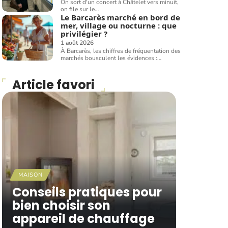
On sort d'un concert à Châtelet vers minuit,
on file sur le
…
Le Barcarès marché en bord de
mer, village ou nocturne : que
privilégier ?
1 août 2026
À Barcarès, les chiffres de fréquentation des
marchés bousculent les évidences :
…
Article favori
MAISON
Conseils pratiques pour
bien choisir son
appareil de chauffage