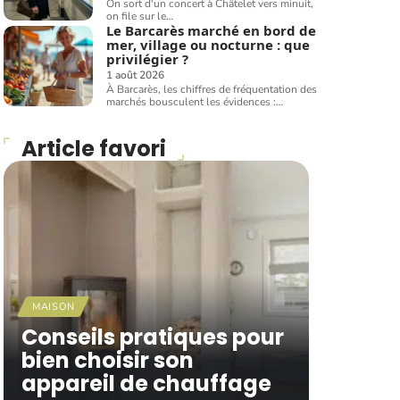
On sort d'un concert à Châtelet vers minuit,
on file sur le
…
Le Barcarès marché en bord de
mer, village ou nocturne : que
privilégier ?
1 août 2026
À Barcarès, les chiffres de fréquentation des
marchés bousculent les évidences :
…
Article favori
MAISON
Conseils pratiques pour
bien choisir son
appareil de chauffage