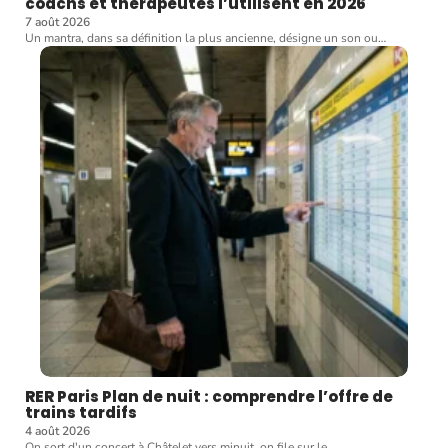
coachs et thérapeutes l’utilisent en 2026
7 août 2026
Un mantra, dans sa définition la plus ancienne, désigne un son ou
…
RER Paris Plan de nuit : comprendre l’offre de
trains tardifs
4 août 2026
On sort d'un concert à Châtelet vers minuit, on file sur le
…