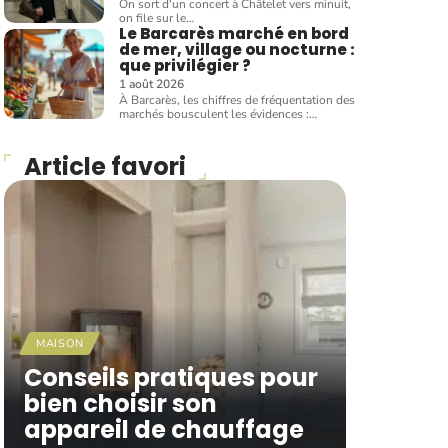
On sort d'un concert à Châtelet vers minuit,
on file sur le
…
Le Barcarès marché en bord
de mer, village ou nocturne :
que privilégier ?
1 août 2026
À Barcarès, les chiffres de fréquentation des
marchés bousculent les évidences :
…
Article favori
MAISON
Conseils pratiques pour
bien choisir son
appareil de chauffage