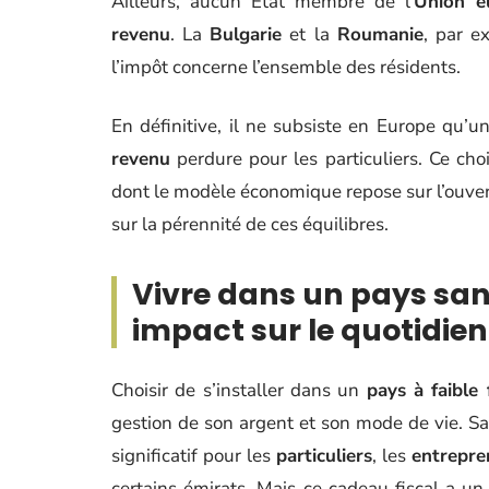
Ailleurs, aucun État membre de l’
Union e
revenu
. La
Bulgarie
et la
Roumanie
, par e
l’impôt concerne l’ensemble des résidents.
En définitive, il ne subsiste en Europe qu’
revenu
perdure pour les particuliers. Ce choi
dont le modèle économique repose sur l’ouvertu
sur la pérennité de ces équilibres.
Vivre dans un pays san
impact sur le quotidien
Choisir de s’installer dans un
pays à faible f
gestion de son argent et son mode de vie. Sa
significatif pour les
particuliers
, les
entrepre
certains émirats. Mais ce cadeau fiscal a un 