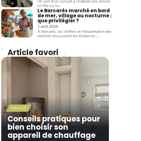
On sort d'un concert à Châtelet vers minuit,
on file sur le
…
Le Barcarès marché en bord
de mer, village ou nocturne :
que privilégier ?
1 août 2026
À Barcarès, les chiffres de fréquentation des
marchés bousculent les évidences :
…
Article favori
MAISON
Conseils pratiques pour
bien choisir son
appareil de chauffage