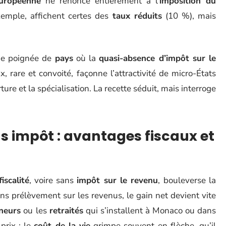
uropéenne
ne renonce entièrement à l’
imposition du
xemple, affichent certes des
taux réduits
(10 %), mais
une poignée de
pays
où la
quasi-absence d’impôt sur le
x, rare et convoité, façonne l’attractivité de micro-États
re et la spécialisation. La recette séduit, mais interroge
s impôt : avantages fiscaux et
iscalité
, voire sans
impôt sur le revenu
, bouleverse la
ns prélèvement sur les revenus, le gain net devient vite
neurs
ou les
retraités
qui s’installent à Monaco ou dans
prix : le
coût de la vie
grimpe souvent en flèche, qu’il