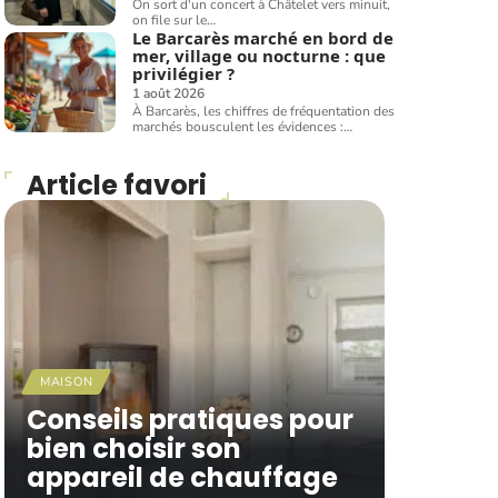
On sort d'un concert à Châtelet vers minuit,
on file sur le
…
Le Barcarès marché en bord de
mer, village ou nocturne : que
privilégier ?
1 août 2026
À Barcarès, les chiffres de fréquentation des
marchés bousculent les évidences :
…
Article favori
MAISON
Conseils pratiques pour
bien choisir son
appareil de chauffage