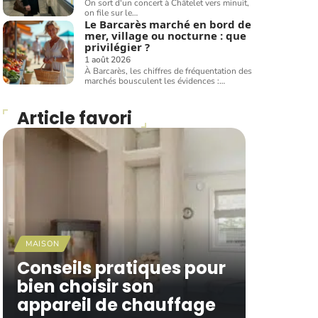
On sort d'un concert à Châtelet vers minuit,
on file sur le
…
Le Barcarès marché en bord de
mer, village ou nocturne : que
privilégier ?
1 août 2026
À Barcarès, les chiffres de fréquentation des
marchés bousculent les évidences :
…
Article favori
MAISON
Conseils pratiques pour
bien choisir son
appareil de chauffage