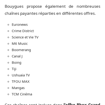
Bouygues propose également de nombreuses
chaînes payantes réparties en différentes offres.
Euronews
Crime District
Science et Vie TV
M6 Music
Boomerang
Canal J
Boing
Tiji
Ushuaïa TV
TFOU MAX
Mangas
TCM Cinéma
Ces chaînes sont inclues dans
l’offre Bbox Grand